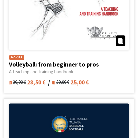
NOVITÀ
Volleyball: from beginner to pros
A teaching and training handbook
28,50
€
/
25,00
€
30,00
€
30,00
€