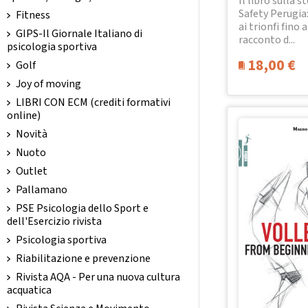
Il libro sulla st
Safety Perugia:
Fitness
ai trionfi fino a
GIPS-Il Giornale Italiano di
racconto d...
psicologia sportiva
18,00
€
Golf
Joy of moving
LIBRI CON ECM (crediti formativi
online)
Novità
Nuoto
Outlet
Pallamano
PSE Psicologia dello Sport e
dell'Esercizio rivista
Psicologia sportiva
Riabilitazione e prevenzione
Rivista AQA - Per una nuova cultura
acquatica