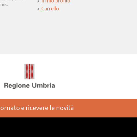
Il mio profilo
ne..
Carrello
iornato e ricevere le novità