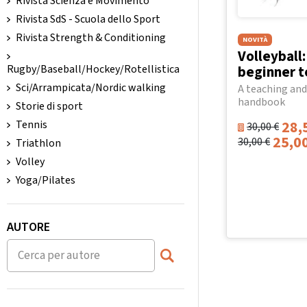
Rivista Scienza e Movimento
Rivista SdS - Scuola dello Sport
Rivista Strength & Conditioning
NOVITÀ
Volleyball
beginner t
Rugby/Baseball/Hockey/Rotellistica
Sci/Arrampicata/Nordic walking
A teaching and
handbook
Storie di sport
28,
Tennis
30,00
€
25,0
30,00
€
Triathlon
Volley
Yoga/Pilates
AUTORE