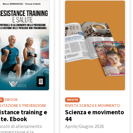
EBOOK
À
NOVITÀ
BILITAZIONE E PREVENZIONE
RIVISTA SCIENZA E MOVIMENTO
istance training e
Scienza e movimento
ute. Ebook
44
colli di allenamento
Aprile/Giugno 2026
 prevenzione e la