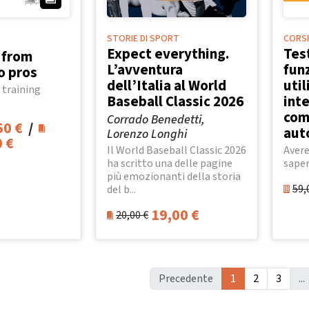
STORIE DI SPORT
CORSI
Expect everything.
Tes
: from
L’avventura
funz
o pros
dell’Italia al World
uti
 training
Baseball Classic 2026
inte
come
Corrado Benedetti,
50
€
/
aut
Lorenzo Longhi
0
€
Il World Baseball Classic 2026
Avere
ha scritto una delle pagine
saper
più emozionanti della storia
59,
del b...
19,00
€
20,00
€
Precedente
1
2
3
...