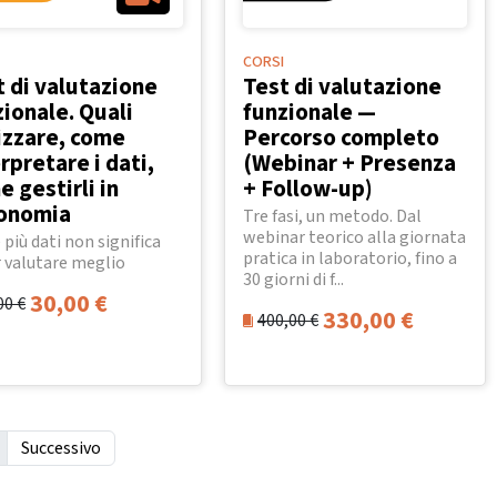
CORSI
t di valutazione
Test di valutazione
ionale. Quali
funzionale —
lizzare, come
Percorso completo
rpretare i dati,
(Webinar + Presenza
 gestirli in
+ Follow-up)
onomia
Tre fasi, un metodo. Dal
webinar teorico alla giornata
 più dati non significa
pratica in laboratorio, fino a
 valutare meglio
30 giorni di f...
30,00
€
00
€
330,00
€
400,00
€
Successivo