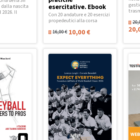
oria della Sir
gesti
esercitative. Ebook
 dalla nascita
trasm
l 2026. Il
Con 20 andature e 20 esercizi
propedeutici alla corsa
20,
20,
10,00
€
16,00
€