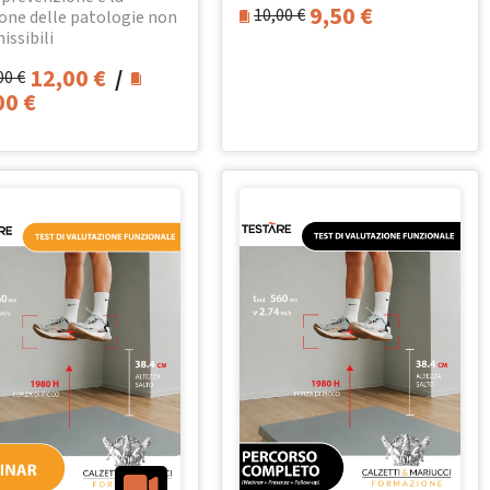
9,50
€
10,00
€
one delle patologie non
issibili
12,00
€
/
00
€
00
€