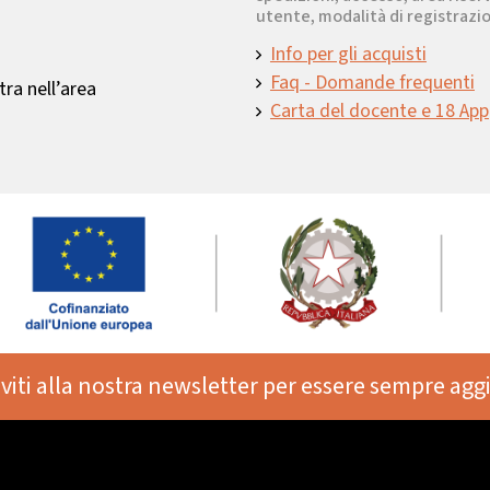
utente, modalità di registrazio
Info per gli acquisti
Faq - Domande frequenti
ra nell’area
Carta del docente e 18 App
iviti alla nostra newsletter per essere sempre agg