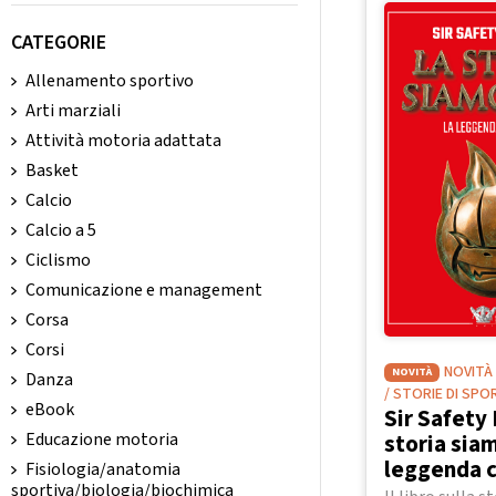
CATEGORIE
Allenamento sportivo
Arti marziali
Attività motoria adattata
Basket
Calcio
Calcio a 5
Ciclismo
Comunicazione e management
Corsa
Corsi
NOVITÀ
NOVITÀ
Danza
/ STORIE DI SPO
eBook
Sir Safety 
storia siam
Educazione motoria
leggenda 
Fisiologia/anatomia
sportiva/biologia/biochimica