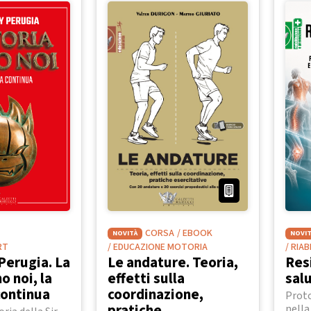
CORSA
/ EBOOK
NOVITÀ
NOVIT
RT
/ EDUCAZIONE MOTORIA
/ RIA
Perugia. La
Le andature. Teoria,
Res
o noi, la
effetti sulla
sal
continua
coordinazione,
Proto
pratiche
nella