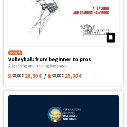
NOVITÀ
Volleyball: from beginner to pros
A teaching and training handbook
28,50
€
/
25,00
€
30,00
€
30,00
€