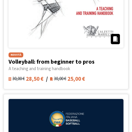
NOVITÀ
Volleyball: from beginner to pros
A teaching and training handbook
28,50
€
/
25,00
€
30,00
€
30,00
€