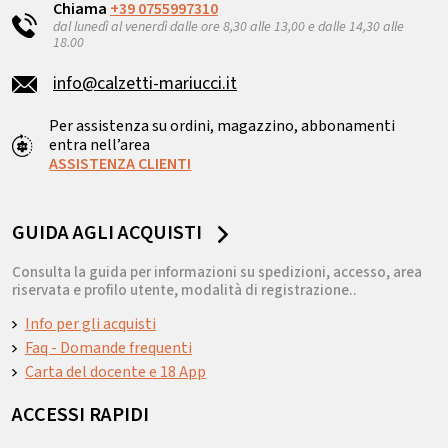
Chiama
+39 0755997310
dal lunedì al venerdì dalle ore 8,30 alle 13,00 e dalle 14,30 alle
18.00
info@calzetti-mariucci.it
Per assistenza su ordini, magazzino, abbonamenti
entra nell’area
ASSISTENZA CLIENTI
GUIDA AGLI ACQUISTI
Consulta la guida per informazioni su spedizioni, accesso, area
riservata e profilo utente, modalità di registrazione..
Info per gli acquisti
Faq - Domande frequenti
Carta del docente e 18 App
ACCESSI RAPIDI