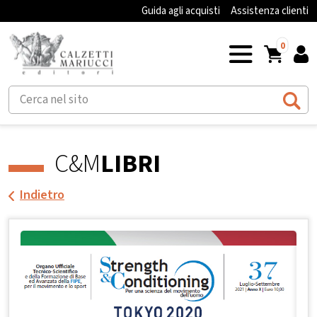
Guida agli acquisti
Assistenza clienti
0
C&M
LIBRI
Indietro