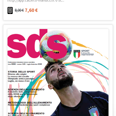
http://app.calzetti-mariucci.it o sc...
7,60
€
8,00
€