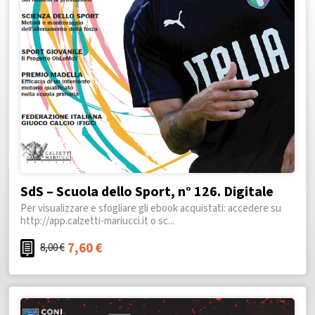
SdS – Scuola dello Sport, n° 126. Digitale
Per visualizzare e sfogliare gli ebook acquistati: accedere su
http://app.calzetti-mariucci.it o sc...
7,60
€
8,00
€