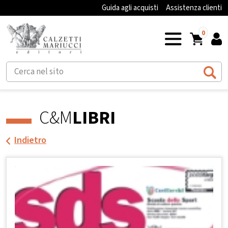
Guida agli acquisti
Assistenza clienti
0
C&M
LIBRI
Indietro