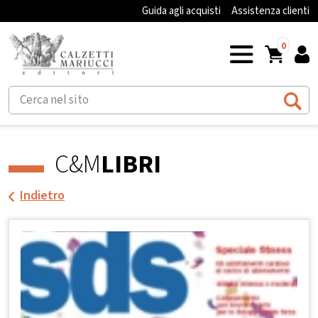
Guida agli acquisti
Assistenza clienti
0
C&M
LIBRI
Indietro