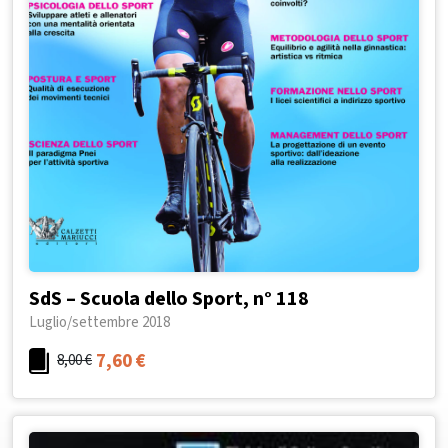
SdS – Scuola dello Sport, n° 118
Luglio/settembre 2018
7,60
€
8,00
€