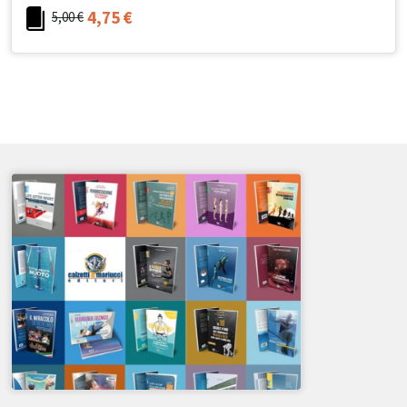
4,75
€
5,00
€