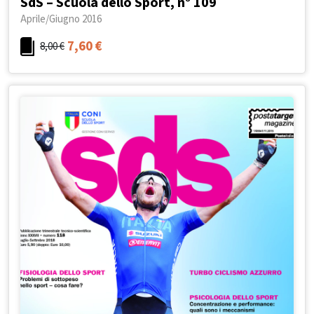
SdS – Scuola dello Sport, n° 109
Aprile/Giugno 2016
7,60
€
8,00
€