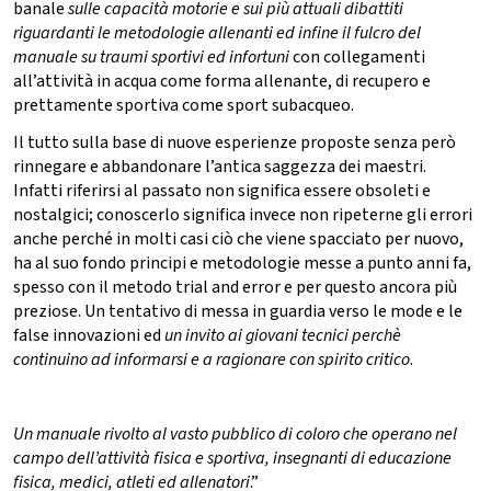
banale
sulle capacità motorie e sui più attuali dibattiti
riguardanti le metodologie allenanti
ed infine il fulcro del
manuale su traumi sportivi ed infortuni
con collegamenti
all’attività in acqua come forma allenante, di recupero e
prettamente sportiva come sport subacqueo.
Il tutto sulla base di nuove esperienze proposte senza però
rinnegare e abbandonare l’antica saggezza dei maestri.
Infatti riferirsi al passato non significa essere obsoleti e
nostalgici; conoscerlo significa invece non ripeterne gli errori
anche perché in molti casi ciò che viene spacciato per nuovo,
ha al suo fondo principi e metodologie messe a punto anni fa,
spesso con il metodo trial and error e per questo ancora più
preziose. Un tentativo di messa in guardia verso le mode e le
false innovazioni ed
un invito ai giovani tecnici perchè
continuino ad informarsi e a ragionare con spirito critico
.
Un manuale rivolto al vasto pubblico di coloro che operano nel
campo dell’attività fisica e sportiva, insegnanti di educazione
fisica, medici, atleti ed allenatori
.”