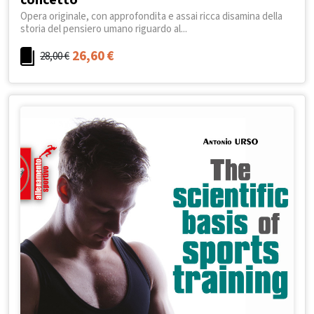
concetto
Opera originale, con approfondita e assai ricca disamina della
storia del pensiero umano riguardo al...
26,60
€
28,00
€