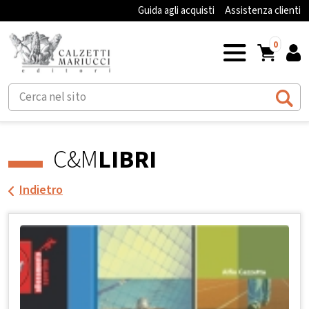
Guida agli acquisti
Assistenza clienti
0
C&M
LIBRI
Indietro