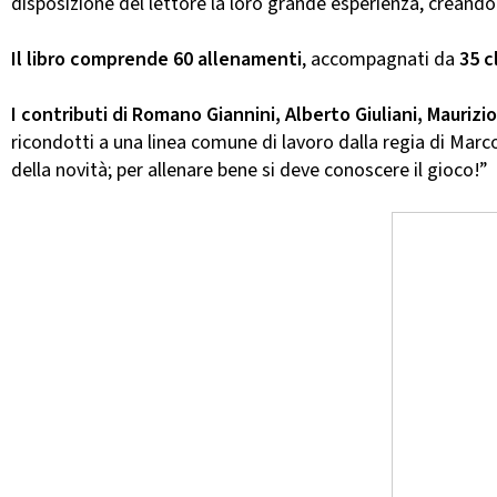
disposizione del lettore la loro grande esperienza, crean
Il libro comprende 60 allenamenti
, accompagnati da
35 c
I contributi di Romano Giannini, Alberto Giuliani, Maurizi
ricondotti a una linea comune di lavoro dalla regia di Marco
della novità; per allenare bene si deve conoscere il gioco!”