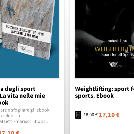
a degli sport
Weightlifting: sport f
La vita nelle mie
sports. Ebook
ook
zare e sfogliare gli ebook
17,10
€
18,00
€
accedere su
lzetti-mariucci.it o sc...
17,10
€