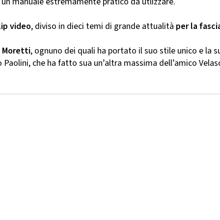
do un manuale estremamente pratico da utlizzare.
lip video
, diviso in dieci temi di grande attualità
per la fasci
o Moretti
, ognuno dei quali ha portato il suo stile unico e la 
 Paolini, che ha fatto sua un’altra massima dell’amico Velasco