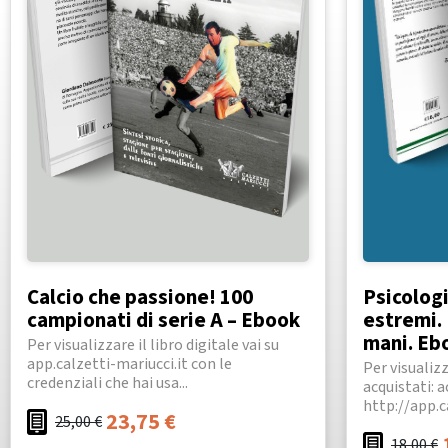
Calcio che passione! 100
Psicologi
campionati di serie A – Ebook
estremi. 
mani. Eb
Per visualizzare il libro digitale vai su
app.calzetti-mariucci.it con le
Per visualiz
credenziali che hai usa...
acquistati: 
http://app.ca
23,75
€
25,00
€
18,00
€