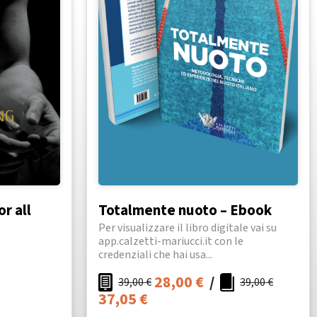
or all
Totalmente nuoto – Ebook
Per visualizzare il libro digitale vai su
app.calzetti-mariucci.it con le
credenziali che hai usa...
28,00
€
/
39,00
€
39,00
€
37,05
€