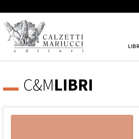
LIBR
C&M
LIBRI