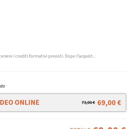
nere i crediti formativi previsti. Dopo l’acquist...
sto
IDEO ONLINE
69,00
€
73,00
€