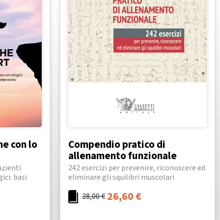
he con lo
Compendio pratico di
allenamento funzionale
azienti
242 esercizi per prevenire, riconoscere ed
ci: basi
eliminare gli squilibri muscolari
26,60
€
28,00
€