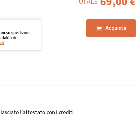
69,00
€
TOTALE
Acquista
oni su spedizioni,
dalità di
sti
ilasciato l’attestato con i crediti.