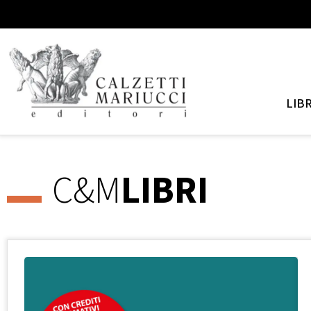
LIBR
C&M
LIBRI