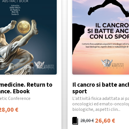
 medicine. Return to
Il cancro si batte anc
nce. Ebook
sport
netic Conference
L'attività fisica adattata ai p
oncologici ed emato-oncologi
28,00
€
biologiche, aspetti clin...
26,60
€
28,00
€