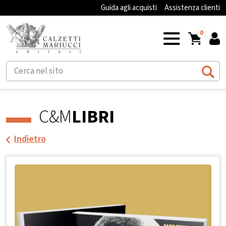
Guida agli acquisti
Assistenza clienti
0
C&M
LIBRI
Indietro