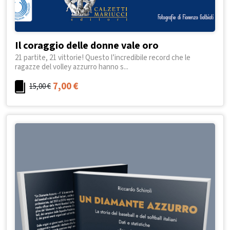
Il coraggio delle donne vale oro
21 partite, 21 vittorie! Questo l’incredibile record che le
ragazze del volley azzurro hanno s...
7,00
€
15,00
€