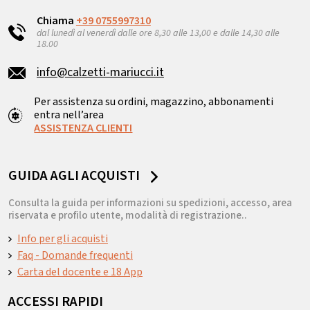
Chiama
+39 0755997310
dal lunedì al venerdì dalle ore 8,30 alle 13,00 e dalle 14,30 alle
18.00
info@calzetti-mariucci.it
Per assistenza su ordini, magazzino, abbonamenti
entra nell’area
ASSISTENZA CLIENTI
GUIDA AGLI ACQUISTI
Consulta la guida per informazioni su spedizioni, accesso, area
riservata e profilo utente, modalità di registrazione..
Info per gli acquisti
Faq - Domande frequenti
Carta del docente e 18 App
ACCESSI RAPIDI