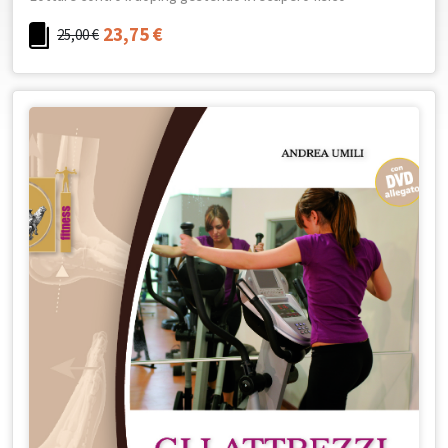
23,75
€
25,00
€