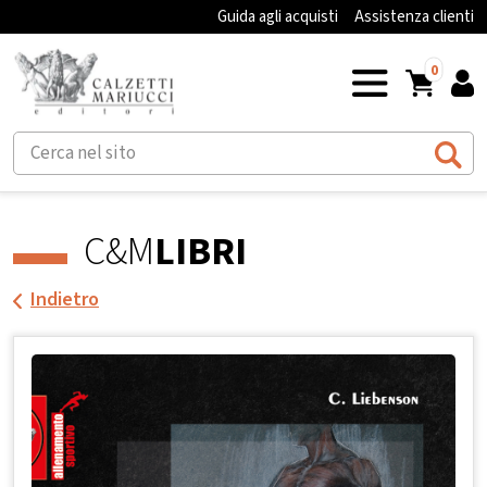
Guida agli acquisti
Assistenza clienti
0
C&M
LIBRI
Indietro