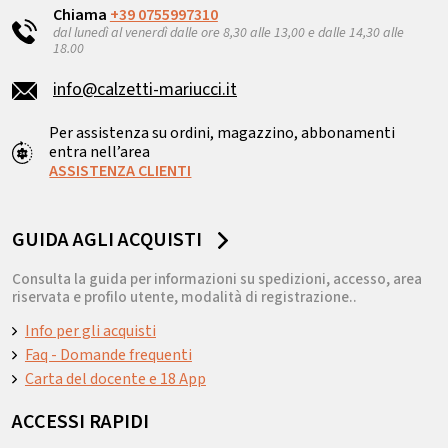
Chiama
+39 0755997310
dal lunedì al venerdì dalle ore 8,30 alle 13,00 e dalle 14,30 alle
18.00
info@calzetti-mariucci.it
Per assistenza su ordini, magazzino, abbonamenti
entra nell’area
ASSISTENZA CLIENTI
GUIDA AGLI ACQUISTI
Consulta la guida per informazioni su spedizioni, accesso, area
riservata e profilo utente, modalità di registrazione..
Info per gli acquisti
Faq - Domande frequenti
Carta del docente e 18 App
ACCESSI RAPIDI