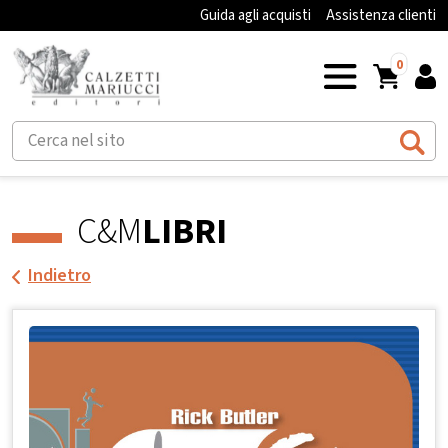
Guida agli acquisti
Assistenza clienti
0
C&M
LIBRI
Indietro