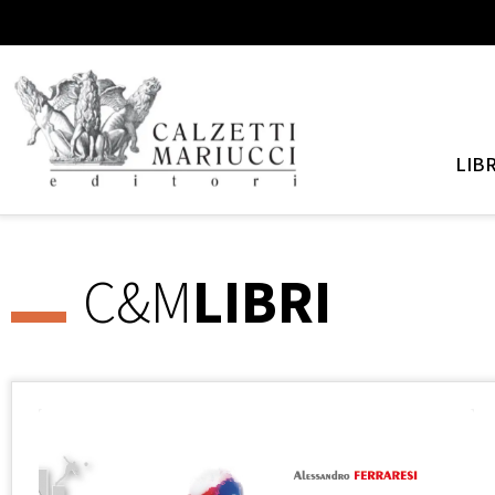
LIBR
C&M
LIBRI