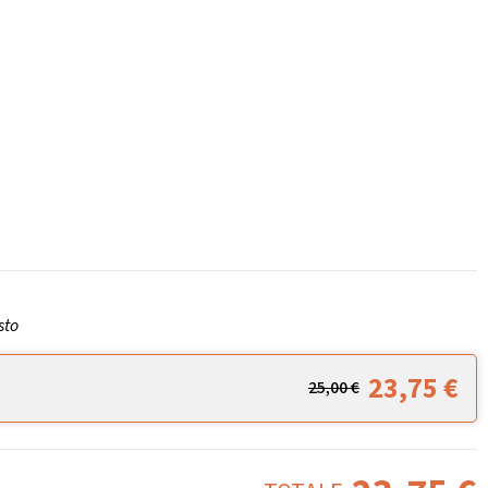
sto
23,75
€
25,00
€