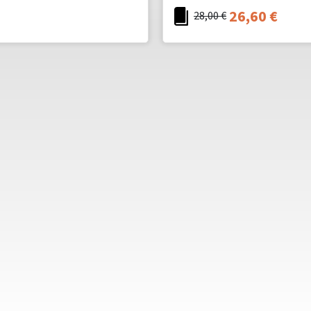
26,60
€
28,00
€