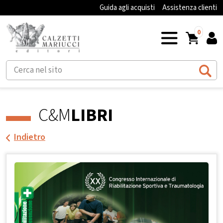
Guida agli acquisti
Assistenza clienti
0
C&M
LIBRI
Indietro