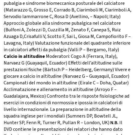
pubalgia e sindrome biomeccanica posturale del calciatore
(Matarazzo G, Grosso E, Corrado B, Ciarimboli M, Ciarimboli A,
Servodio Iammarrone C, Rosa D (Avellino, – Napoli; Italy)
Approccio globale alla sindrome pubalgica nel calciatore
(Bulfoni A, Zolezzi D, Cuzzilla M, Zenato F, Canepa S, Ruiz
Azuaga D,Crisafulli V, Scotto F, Sai L, Giosa M, Campofiorito F –
Lavagna, Italy) Valutazione funzionale del quadrante inferiore
in calciatori affetti da pubalgia (Valli P – Bergamo, Italy)
Calcio in altitudine
Moderatori: Cogo A (Ferrara, Italy),
Narvaez G (Guayaquil, Ecuador) Effetti dell’altitudine sulle
prestazioni fisiche (Bärtsch P – Heidelberg, Germany) Vivere e
giocare a calcio in altitudine (Narvaez G – Guayaquil, Ecuador)
Campionati del mondo in altitudine (Eirale C – Doha, Quatar)
Acclimatazione e allenamento in altitudine (Arroyo F –
Guadalajara, Mexico) Confronto tra le risposte fisiologiche ad
esercizi in condizioni di normossia e ipossia in calciatori di
livello internazionale. La preparazione in altitudine della
squadra inglese per i mondiali (Sumners DP, Bowtell JL,
Hunter SP, Fenn R, Turner R, Pullan R – London, UK)
N.B.
Il
DVD contiene le presentazioni dei relatori che hanno dato