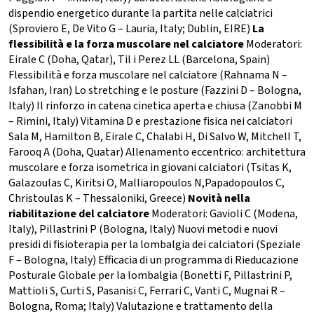
dispendio energetico durante la partita nelle calciatrici
(Sproviero E, De Vito G – Lauria, Italy; Dublin, EIRE)
La
flessibilità e la forza muscolare nel calciatore
Moderatori:
Eirale C (Doha, Qatar), Til i Perez LL (Barcelona, Spain)
Flessibilità e forza muscolare nel calciatore (Rahnama N –
Isfahan, Iran) Lo stretching e le posture (Fazzini D – Bologna,
Italy) Il rinforzo in catena cinetica aperta e chiusa (Zanobbi M
– Rimini, Italy) Vitamina D e prestazione fisica nei calciatori
Sala M, Hamilton B, Eirale C, Chalabi H, Di Salvo W, Mitchell T,
Farooq A (Doha, Quatar) Allenamento eccentrico: architettura
muscolare e forza isometrica in giovani calciatori (Tsitas K,
Galazoulas C, Kiritsi O, Malliaropoulos N,Papadopoulos C,
Christoulas K – Thessaloniki, Greece)
Novità nella
riabilitazione del calciatore
Moderatori: Gavioli C (Modena,
Italy), Pillastrini P (Bologna, Italy) Nuovi metodi e nuovi
presidi di fisioterapia per la lombalgia dei calciatori (Speziale
F – Bologna, Italy) Efficacia di un programma di Rieducazione
Posturale Globale per la lombalgia (Bonetti F, Pillastrini P,
Mattioli S, Curti S, Pasanisi C, Ferrari C, Vanti C, Mugnai R –
Bologna, Roma; Italy) Valutazione e trattamento della