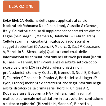
DESCRIZIONE
SALA BIANCA
Medicina dello sport applicata al calcio
Moderatori: Rahnama N (Isfahan, Iran), Vassallo G (Genova,
Italy) Calciatori e abuso di supplementi: contrasti tra diverse
Leghe (Seif Barghi T, Memari A, Halabchi F – Tehran, Iran)
Cellule staminali circolanti in calciatori adolescenti e
soggetti sedentari (D’Ascenzi F, Maiorca S, Zacà V, Causarano
A, Mondillo S – Siena, Italy) Qualità e contenuti delle
informazioni sui comuni infortuni nei siti web persiani (Kordi
R, Taee F – Tehran, Iran) Prevalenza di artrite settica dopo
ricostruzione di LCA in atleti professionisti e non
professionisti (Sonnery-Cottet B, Monnot D, Noel E, Orhant
E, Fournier Y, Thaunat M, Pooler A, Bortolletto J, Hager JP –
Lyon, France) Incidenza e caratteristiche degli infortuni negli
arbitri di calcio della prima serie (Kordi R, Chitsaz AR,
Dobaradaran S, Bozorgnia MA – Tehran, Iran) Traumi al
malleolo peroneale nel calciatore in età evolutiva: contusione
o distacco epifsario? (Bizzotto N, Mariani C, Bizzotto L,