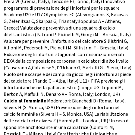
Frera W (Crema, Italy), Tencone F (Torino, Italy) Innovativo
programma di prevenzione degli infortuni per le squadre
Academy U20 e U17 Olympiakos FC (Alevrogiannis S, Kakavas
G, Zelenitsas C, Skarpas G, Triantafyllopoulos A – Athens,
Greece) Valutazione preventiva di una squadra di calcio
dilettantistica (Patroni P, Picinelli M, Giorgi M – Brescia, Italy)
Valutare per prevenire l’infortunio del calciatore Sillistrini G,
Allioni M, Pedersoli M, Picinelli M, Sillistrini F – Brescia, Italy)
Riduzione degli infortuni stagionali con misurazioni seriali
DEXA della composizione corporea in calciatori di alto livello
(Causarano A,Catanese S, D’Urbano G, Martelli G – Siena, Italy)
Ruolo delle scarpe e dei campi da gioco negli infortuni al piede
del calciatore (Rando G – Alba, Italy) L’11+ FIFA previene gli
infortuni anche nella pallacanestro (Longo UG, Loppini M,
Berton A, Maffulli N, Denaro V – Roma, Italy; London, UK)
Calcio al femminile
Moderatori: Bianchedi D (Roma, Italy),
Silvers H (S. Monica, USA) Prevenzione degli infortuni nel
calcio femminile (Silvers H – S. Monica, USA) La riabilitazione
delle calciatrici è diversa? (Hambly K – London, UK) Un caso di
spondilite anchilosante in una calciatrice (Conforti M,
Poggioli F – Milano, Italy) Caratteristiche fisiologiche e