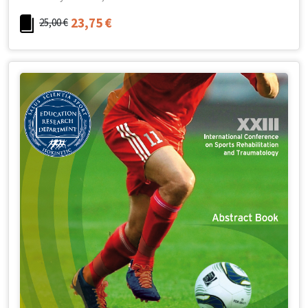
23,75
€
25,00
€