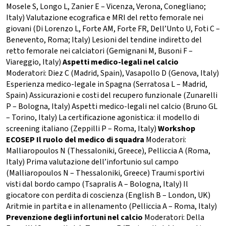
Mosele S, Longo L, Zanier E – Vicenza, Verona, Conegliano;
Italy) Valutazione ecografica e MRI del retto femorale nei
giovani (Di Lorenzo L, Forte AM, Forte FR, Dell’Unto U, Foti C –
Benevento, Roma; Italy) Lesioni del tendine indiretto del
retto femorale nei calciatori (Gemignani M, Busoni F –
Viareggio, Italy)
Aspetti medico-legali nel calcio
Moderatori: Diez C (Madrid, Spain), Vasapollo D (Genova, Italy)
Esperienza medico-legale in Spagna (Serratosa L – Madrid,
Spain) Assicurazioni e costi del recupero funzionale (Zunarelli
P – Bologna, Italy) Aspetti medico-legali nel calcio (Bruno GL
– Torino, Italy) La certificazione agonistica: il modello di
screening italiano (Zeppilli P – Roma, Italy)
Workshop
ECOSEP Il ruolo del medico di squadra
Moderatori:
Malliaropoulos N (Thessaloniki, Greece), Pelliccia A (Roma,
Italy) Prima valutazione dell’infortunio sul campo
(Malliaropoulos N – Thessaloniki, Greece) Traumi sportivi
visti dal bordo campo (Tsapralis A – Bologna, Italy) Il
giocatore con perdita di coscienza (English B – London, UK)
Aritmie in partita e in allenamento (Pelliccia A – Roma, Italy)
Prevenzione degli infortuni nel calcio
Moderatori: Della