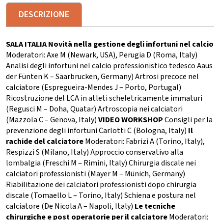
DESCRIZIONE
SALA ITALIA
Novità nella gestione degli infortuni nel calcio
Moderatori: Axe M (Newark, USA), Perugia D (Roma, Italy)
Analisi degli infortuni nel calcio professionistico tedesco Aaus
der Fünten K – Saarbrucken, Germany) Artrosi precoce nel
calciatore (Espregueira-Mendes J – Porto, Portugal)
Ricostruzione del LCA in atleti scheletricamente immaturi
(Regusci M – Doha, Quatar) Artroscopia nei calciatori
(Mazzola C – Genova, Italy)
VIDEO WORKSHOP
Consigli per la
prevenzione degli infortuni Carlotti C (Bologna, Italy)
Il
rachide del calciatore
Moderatori: Fabrizi A (Torino, Italy),
Respizzi S (Milano, Italy) Approccio conservativo alla
lombalgia (Freschi M – Rimini, Italy) Chirurgia discale nei
calciatori professionisti (Mayer M – Münich, Germany)
Riabilitazione dei calciatori professionisti dopo chirurgia
discale (Tomaello L – Torino, Italy) Schiena e postura nel
calciatore (De Nicola A – Napoli, Italy)
Le tecniche
chirurgiche e post operatorie per il calciatore
Moderatori: