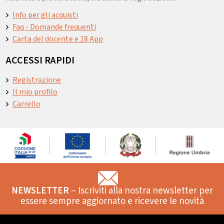
Info per gli acquisti
Faq - Domande frequenti
Carta del docente e 18 App
ACCESSI RAPIDI
Registrazione
Il mio profilo
Carrello
NEWSLETTER
– Iscriviti alla nostra newsletter per
essere sempre aggiornato e ricevere le novità