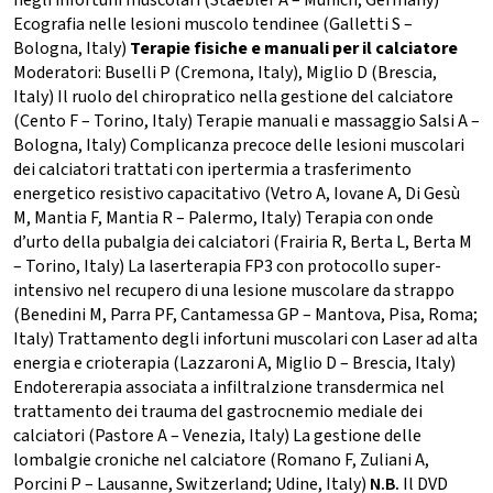
negli infortuni muscolari (Staebler A – Münich, Germany)
Ecografia nelle lesioni muscolo tendinee (Galletti S –
Bologna, Italy)
Terapie fisiche e manuali per il calciatore
Moderatori: Buselli P (Cremona, Italy), Miglio D (Brescia,
Italy) Il ruolo del chiropratico nella gestione del calciatore
(Cento F – Torino, Italy) Terapie manuali e massaggio Salsi A –
Bologna, Italy) Complicanza precoce delle lesioni muscolari
dei calciatori trattati con ipertermia a trasferimento
energetico resistivo capacitativo (Vetro A, Iovane A, Di Gesù
M, Mantia F, Mantia R – Palermo, Italy) Terapia con onde
d’urto della pubalgia dei calciatori (Frairia R, Berta L, Berta M
– Torino, Italy) La laserterapia FP3 con protocollo super-
intensivo nel recupero di una lesione muscolare da strappo
(Benedini M, Parra PF, Cantamessa GP – Mantova, Pisa, Roma;
Italy) Trattamento degli infortuni muscolari con Laser ad alta
energia e crioterapia (Lazzaroni A, Miglio D – Brescia, Italy)
Endotererapia associata a infiltralzione transdermica nel
trattamento dei trauma del gastrocnemio mediale dei
calciatori (Pastore A – Venezia, Italy) La gestione delle
lombalgie croniche nel calciatore (Romano F, Zuliani A,
Porcini P – Lausanne, Switzerland; Udine, Italy)
N.B.
Il DVD