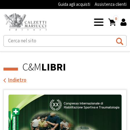
Guida agli acquisti
Assistenza clienti
0
C&M
LIBRI
Indietro