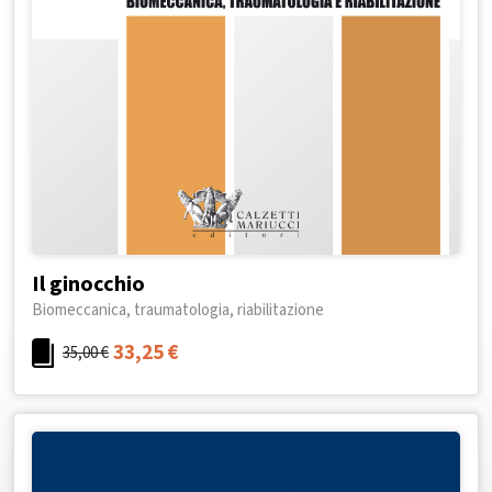
Il ginocchio
Biomeccanica, traumatologia, riabilitazione
33,25
€
35,00
€