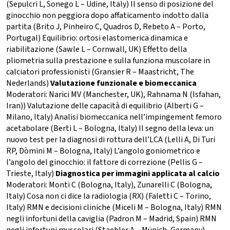
(Sepulcri L, Sonego L – Udine, Italy) Il senso di posizione del
ginocchio non peggiora dopo affaticamento indotto dalla
partita (Brito J, Pinheiro C, Quadros D, Rebeto A – Porto,
Portugal) Equilibrio: ortosi elastomerica dinamica e
riabilitazione (Sawle L – Cornwall, UK) Effetto della
pliometria sulla prestazione e sulla funziona muscolare in
calciatori professionisti (Gransier R – Maastricht, The
Nederlands)
Valutazione funzionale e biomeccanica
Moderatori: Narici MV (Manchester, UK), Rahnama N (Isfahan,
Iran)) Valutazione delle capacità di equilibrio (Alberti G –
Milano, Italy) Analisi biomeccanica nell’impingement femoro
acetabolare (Berti L – Bologna, Italy) Il segno della leva: un
nuovo test per la diagnosi di rottura dell’LCA (Lelli A, Di Turi
RP, Dòmini M – Bologna, Italy) L’angolo goniometrico e
l’angolo del ginocchio: il fattore di correzione (Pellis G –
Trieste, Italy)
Diagnostica per immagini applicata al calcio
Moderatori: Monti C (Bologna, Italy), Zunarelli C (Bologna,
Italy) Cosa non ci dice la radiologia (RX) (Faletti C – Torino,
Italy) RMN e decisioni cliniche (Miceli M – Bologna, Italy) RMN
negli infortuni della caviglia (Padron M – Madrid, Spain) RMN