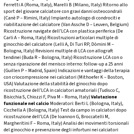
Ferretti A (Roma, Italy), Marelli B (Milano, Italy) Ritorno allo
sport del giovane calciatore con gravi danni osteocondrali
(Canè P – Rimini, Italy) Impianto autologo di condrociti e
riabilitazione del calciatore (Van Assche D – Leuven, Belgium)
Ricostruzione navigate dell’LCA con plastica periferica (De
Carli A – Roma, Italy) Ricostruzioni articolari multiple di
ginocchio del calciatore (Lelli A, Di Turi RP, Dòmini M –
Bologna, Italy) Revisioni multiple di LCA con allograft
tendinei (Buda R – Bologna, Italy) Ricostruzione LCA con o
senza riparazione del menisco interno: follow-up a 25 anni
(Guillen P – Madrid, Spain) Indicazioni e vantaggi della terapia
con criocompressione nei calciatori (Mithoefer K – Boston,
USA) Valutazione della stabilità del ginocchio dopo
ricostruzione dell’LCA in calciatori amatoriali (Tudisco C,
Bisicchia S, Chiozzi F, Piva M – Roma, Italy)
Valutazione
funzionale nel calcio
Moderatori: Berti L (Bologna, Italy),
Cicchella A (Bologna, Italy) Test da campo in calciatori dopo
ricostruzione dell’LCA (De Ioannon G, Broccatelli M,
Margheritini F – Roma, Italy) Analisi dei movimenti torsionali
del ginocchio e prevenzione degli infortuni nei calciatori