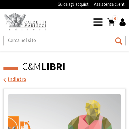
Guida agli acquisti
Assistenza clienti
0
C&M
LIBRI
Indietro