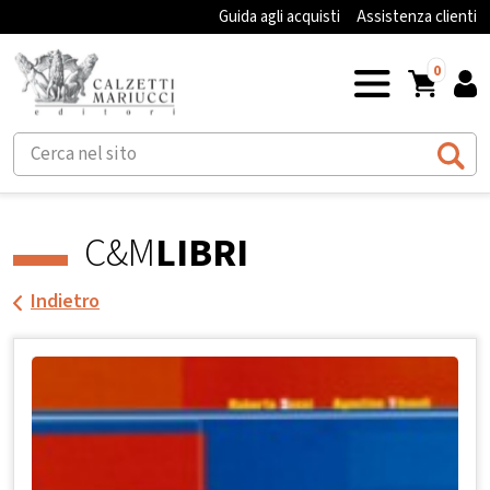
Guida agli acquisti
Assistenza clienti
0
C&M
LIBRI
Indietro