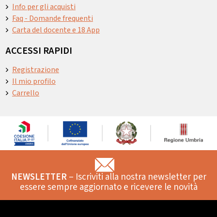
Info per gli acquisti
Faq - Domande frequenti
Carta del docente e 18 App
ACCESSI RAPIDI
Registrazione
Il mio profilo
Carrello
NEWSLETTER
– Iscriviti alla nostra newsletter per
essere sempre aggiornato e ricevere le novità