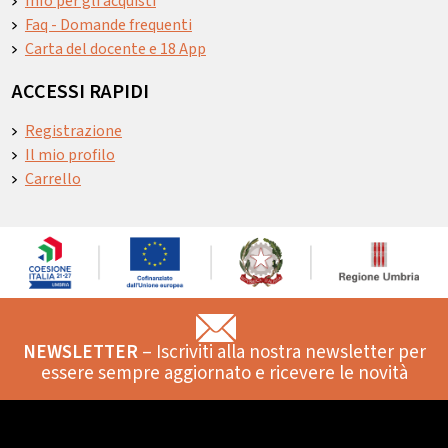
Info per gli acquisti
Faq - Domande frequenti
Carta del docente e 18 App
ACCESSI RAPIDI
Registrazione
Il mio profilo
Carrello
NEWSLETTER
– Iscriviti alla nostra newsletter per
essere sempre aggiornato e ricevere le novità