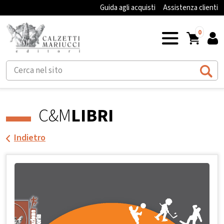
Guida agli acquisti
Assistenza clienti
0
C&M
LIBRI
Indietro