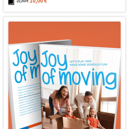
10,00
€
21,50
€