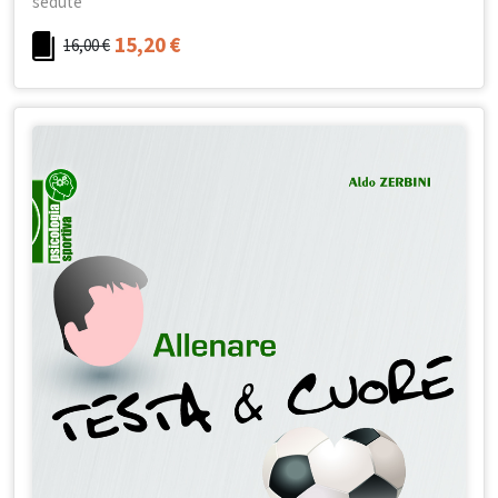
sedute
15,20
€
16,00
€