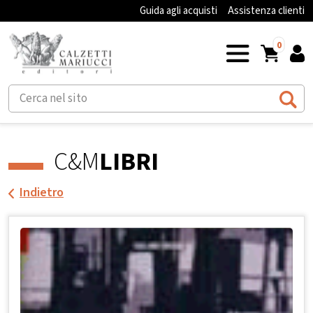
Guida agli acquisti
Assistenza clienti
0
C&M
LIBRI
Indietro