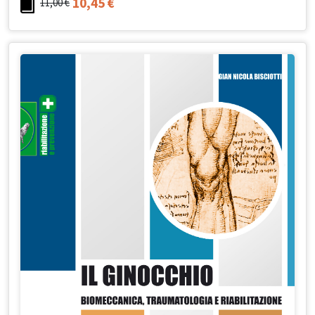
10,45
€
11,00
€