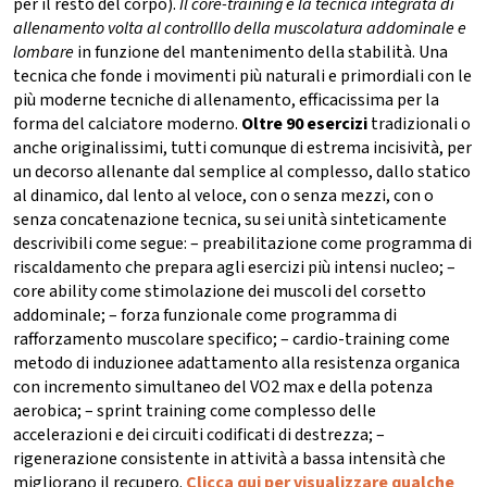
per il resto del corpo).
Il core-training è la tecnica integrata di
allenamento volta al controlllo della muscolatura addominale e
lombare
in funzione del mantenimento della stabilità. Una
tecnica che fonde i movimenti più naturali e primordiali con le
più moderne tecniche di allenamento, efficacissima per la
forma del calciatore moderno.
Oltre 90 esercizi
tradizionali o
anche originalissimi, tutti comunque di estrema incisività, per
un decorso allenante dal semplice al complesso, dallo statico
al dinamico, dal lento al veloce, con o senza mezzi, con o
senza concatenazione tecnica, su sei unità sinteticamente
descrivibili come segue: – preabilitazione come programma di
riscaldamento che prepara agli esercizi più intensi nucleo; –
core ability come stimolazione dei muscoli del corsetto
addominale; – forza funzionale come programma di
rafforzamento muscolare specifico; – cardio-training come
metodo di induzionee adattamento alla resistenza organica
con incremento simultaneo del VO2 max e della potenza
aerobica; – sprint training come complesso delle
accelerazioni e dei circuiti codificati di destrezza; –
rigenerazione consistente in attività a bassa intensità che
migliorano il recupero.
Clicca qui per visualizzare qualche