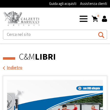
Guida agli acquisti
Assistenza clienti
0
C&M
LIBRI
Indietro