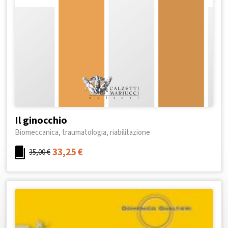
Il ginocchio
Biomeccanica, traumatologia, riabilitazione
33,25
€
35,00
€