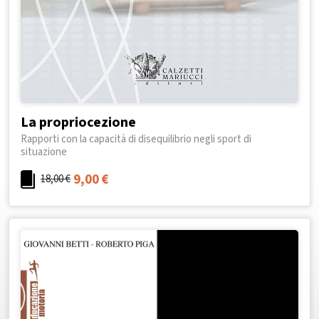
La propriocezione
Rapporti con la capacità di disequilibrio negli sport di
situazione
9,00
€
18,00
€