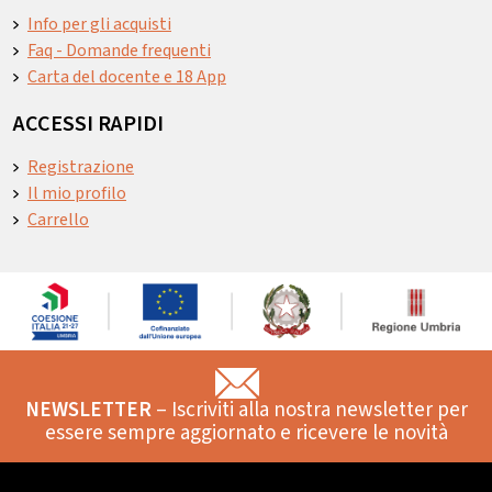
Info per gli acquisti
Faq - Domande frequenti
Carta del docente e 18 App
ACCESSI RAPIDI
Registrazione
Il mio profilo
Carrello
NEWSLETTER
– Iscriviti alla nostra newsletter per
essere sempre aggiornato e ricevere le novità