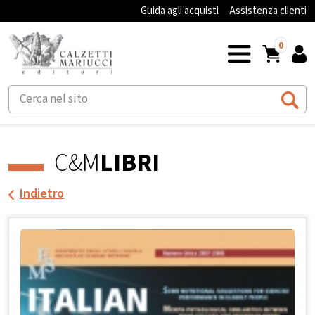
Guida agli acquisti
Assistenza clienti
0
C&M
LIBRI
Indietro