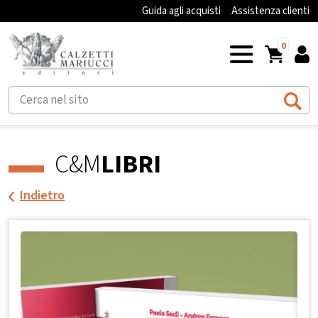
Guida agli acquisti
Assistenza clienti
0
C&M
LIBRI
Indietro