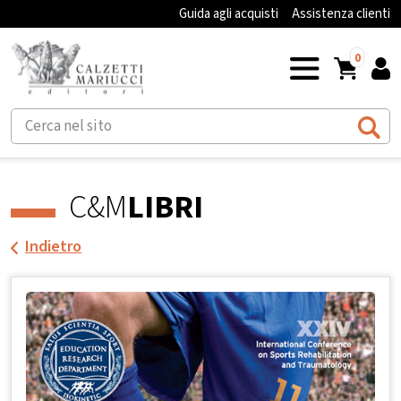
Guida agli acquisti
Assistenza clienti
0
C&M
LIBRI
Indietro