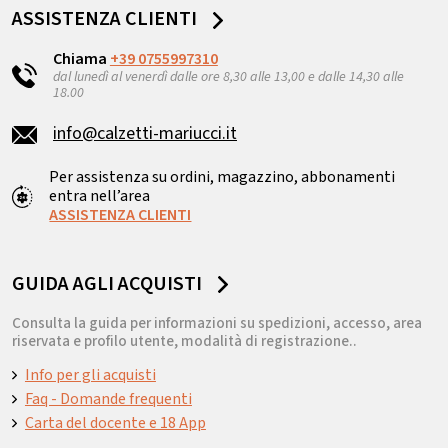
ASSISTENZA CLIENTI
Chiama
+39 0755997310
dal lunedì al venerdì dalle ore 8,30 alle 13,00 e dalle 14,30 alle
18.00
info@calzetti-mariucci.it
Per assistenza su ordini, magazzino, abbonamenti
entra nell’area
ASSISTENZA CLIENTI
GUIDA AGLI ACQUISTI
Consulta la guida per informazioni su spedizioni, accesso, area
riservata e profilo utente, modalità di registrazione..
Info per gli acquisti
Faq - Domande frequenti
Carta del docente e 18 App