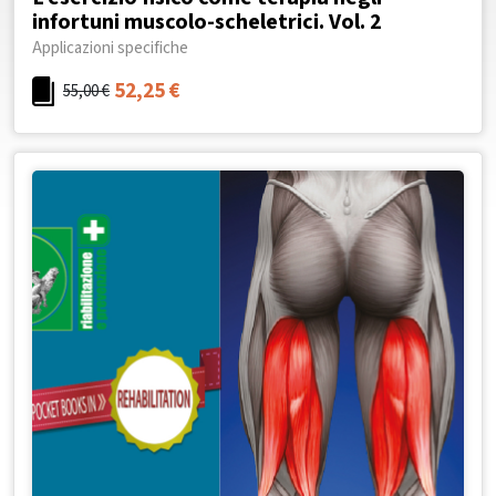
infortuni muscolo-scheletrici. Vol. 2
Applicazioni specifiche
52,25
€
55,00
€