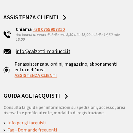
ASSISTENZA CLIENTI
Chiama
+39 0755997310
dal lunedì al venerdì dalle ore 8,30 alle 13,00 e dalle 14,30 alle
18.00
info@calzetti-mariucci.it
Per assistenza su ordini, magazzino, abbonamenti
entra nell’area
ASSISTENZA CLIENTI
GUIDA AGLI ACQUISTI
Consulta la guida per informazioni su spedizioni, accesso, area
riservata e profilo utente, modalità di registrazione..
Info per gli acquisti
Faq - Domande frequenti