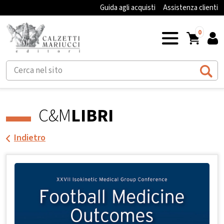
Guida agli acquisti
Assistenza clienti
0
C&M
LIBRI
Indietro