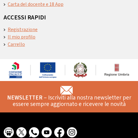
Carta del docente e 18 App
ACCESSI RAPIDI
Registrazione
Il mio profilo
Carrello
NEWSLETTER
– Iscriviti alla nostra newsletter per
essere sempre aggiornato e ricevere le novità