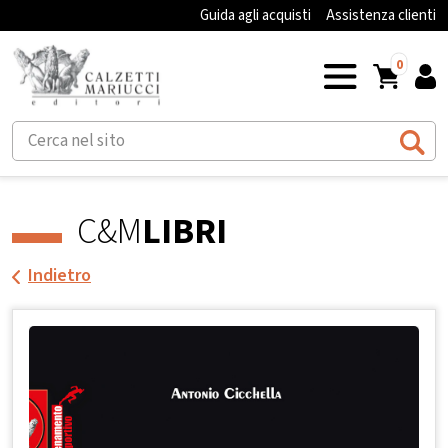
Guida agli acquisti
Assistenza clienti
0
C&M
LIBRI
Indietro