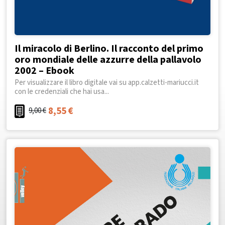
Il miracolo di Berlino. Il racconto del primo
oro mondiale delle azzurre della pallavolo
2002 – Ebook
Per visualizzare il libro digitale vai su app.calzetti-mariucci.it
con le credenziali che hai usa...
8,55
€
9,00
€