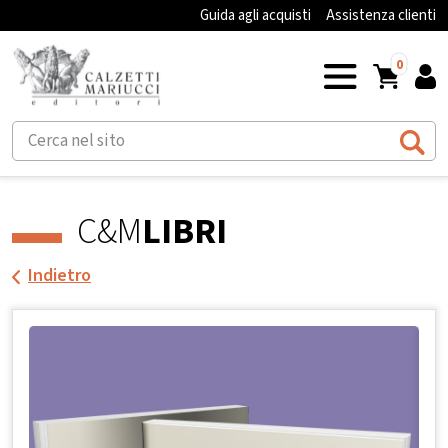
Guida agli acquisti
Assistenza clienti
0
C&M
LIBRI
Indietro