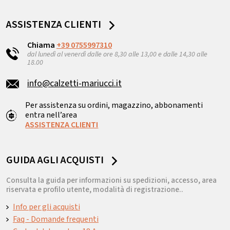
ASSISTENZA CLIENTI
Chiama
+39 0755997310
dal lunedì al venerdì dalle ore 8,30 alle 13,00 e dalle 14,30 alle
18.00
info@calzetti-mariucci.it
Per assistenza su ordini, magazzino, abbonamenti
entra nell’area
ASSISTENZA CLIENTI
GUIDA AGLI ACQUISTI
Consulta la guida per informazioni su spedizioni, accesso, area
riservata e profilo utente, modalità di registrazione..
Info per gli acquisti
Faq - Domande frequenti