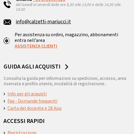
dal lunedì al venerdì dalle ore 8,30 alle 13,00 e dalle 14,30 alle
18.00
info@calzetti-mariucci.it
Per assistenza su ordini, magazzino, abbonamenti
entra nell’area
ASSISTENZA CLIENTI
GUIDA AGLI ACQUISTI
Consulta la guida per informazioni su spedizioni, accesso, area
riservata e profilo utente, modalità di registrazione..
Info per gli acquisti
Faq - Domande frequenti
Carta del docente e 18 App
ACCESSI RAPIDI
Registrazione