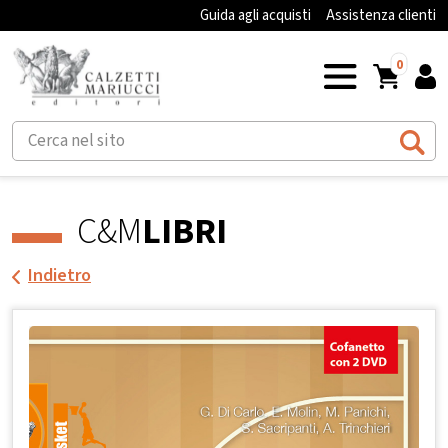
Guida agli acquisti
Assistenza clienti
0
C&M
LIBRI
Indietro