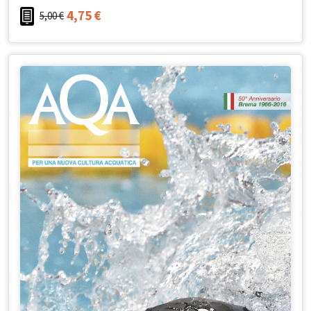
4,75
€
5,00
€