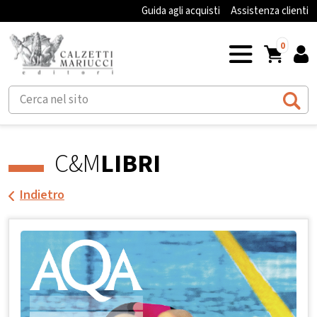
Guida agli acquisti
Assistenza clienti
0
C&M
LIBRI
Indietro