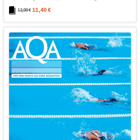
11,40
€
12,00
€