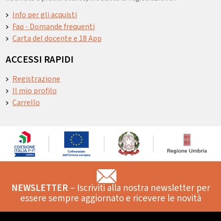
Info per gli acquisti
Faq - Domande frequenti
Carta del docente e 18 App
ACCESSI RAPIDI
Registrazione
Il mio profilo
Carrello
NEWSLETTER
– Iscriviti alla nostra newsletter per
essere sempre aggiornato e ricevere le novità