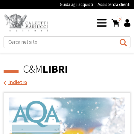
Guida agli acquisti
Assistenza clienti
0
C&M
LIBRI
Indietro